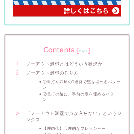
Contents
[
]
hide
ノーアウト満塁とはどういう状況か
ノーアウト満塁の作り方
①単打や四球の3連発で塁を埋めるパター
ン
②長打の後に、手前の塁を埋めるパター
ン
「ノーアウト満塁で点が入らない」というジ
ンクス
【理由①】心理的なプレッシャー