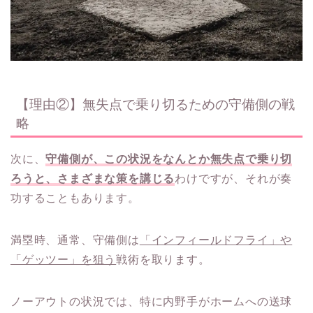
【理由②】無失点で乗り切るための守備側の戦
略
次に、
守備側が、この状況をなんとか無失点で乗り切
ろうと、さまざまな策を講じる
わけですが、それが奏
功することもあります。
満塁時、通常、守備側は
「インフィールドフライ」や
「ゲッツー」を狙う
戦術を取ります。
ノーアウトの状況では、特に内野手がホームへの送球