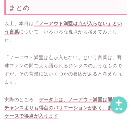
まとめ
Privacy Policy
以上、本日は
「ノーアウト満塁は点が入らない」とい
う言葉
について、いろいろな視点から考えてみまし
About Us
た。
Contact
「ノーアウト満塁は点が入らない」という言葉は、野
球ファンの間でよく語られるジンクスのようなもので
Sitemap
すが、その背景にはいくつかの要因があると考えられ
ます。
実際のところ、
データ上は、ノーアウト満塁は通常の
チャンスよりも得点のバリエーションが多く、多くの
MENU
ケースで得点が入ります
。