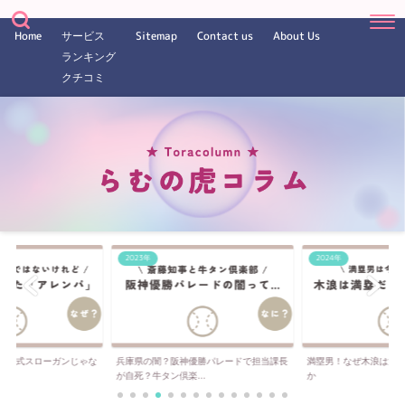
Home
サービス
Sitemap
Contact us
About Us
ランキング
クチコミ
2024年
2024年
優勝パレードで担当課長
満塁男！なぜ木浪は満塁になると打てるの
岡田監督の悪いクセ？
..
か
右病」って何？