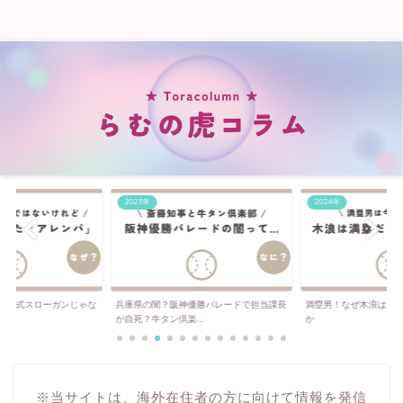
2023年
2024年
は公式スローガンじゃな
兵庫県の闇？阪神優勝パレードで担当課長
満塁男！なぜ木浪は満
..
が自死？牛タン倶楽...
か
※当サイトは、海外在住者の方に向けて情報を発信