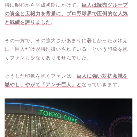
特に昭和から平成初期にかけて、
巨人は読売グループ
の資金と広報力を背景に、プロ野球界で圧倒的な人気
と戦績を誇りました
。
その一方で、その強大さがあまりに著しかったがゆえ
に「巨人だけが特別扱いされている」という印象を抱
くファンも少なくありませんでした。
そうした印象を抱くファンは、
巨人に強い対抗意識を
燃やし、やがて「アンチ巨人」と
なっていきます。