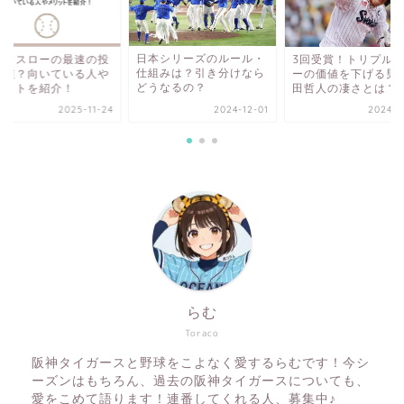
日本シリーズのルール・
イドスローの最速の投
3回受賞！トリプル
仕組みは？引き分けなら
は誰？向いている人や
ーの価値を下げる男
どうなるの？
リットを紹介！
田哲人の凄さとは？
2025-11-24
2024-12-01
2024-1
らむ
Toraco
阪神タイガースと野球をこよなく愛するらむです！今シ
ーズンはもちろん、過去の阪神タイガースについても、
愛をこめて語ります！連番してくれる人、募集中♪