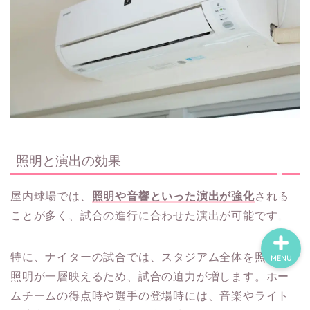
Privacy Policy
About Us
Contact
照明と演出の効果
Sitemap
屋内球場では、
照明や音響といった演出が強化
される
ことが多く、試合の進行に合わせた演出が可能です。
特に、ナイターの試合では、スタジアム全体を照らす
MENU
照明が一層映えるため、試合の迫力が増します。ホー
ムチームの得点時や選手の登場時には、音楽やライト