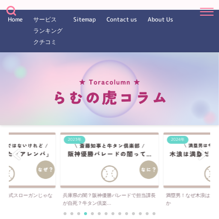
Home
サービス
Sitemap
Contact us
About Us
ランキング
クチコミ
2023年
2024年
は公式スローガンじゃな
兵庫県の闇？阪神優勝パレードで担当課長
満塁男！なぜ木浪は満
..
が自死？牛タン倶楽...
か