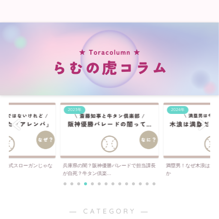
2023年
2024年
は公式スローガンじゃな
兵庫県の闇？阪神優勝パレードで担当課長
満塁男！なぜ木浪は満
..
が自死？牛タン倶楽...
か
― CATEGORY ―