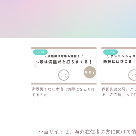
2024年
2024年
満塁になると打
岡田監督の悪いクセ？阪神にはびこ
石井・桐敷…なぜ
る「左右病」って何？
投手を酷使する？
※当サイトは、海外在住者の方に向けて