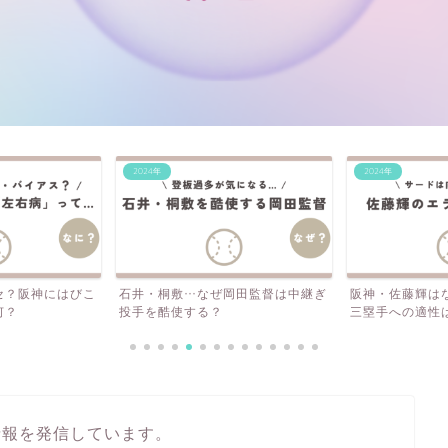
2024年
2024年
岡田監督は中継ぎ
阪神・佐藤輝はなぜエラーが多い？
阪神・岩崎、今
三塁手への適性は？外野の...
守護神は向いて
情報を発信しています。