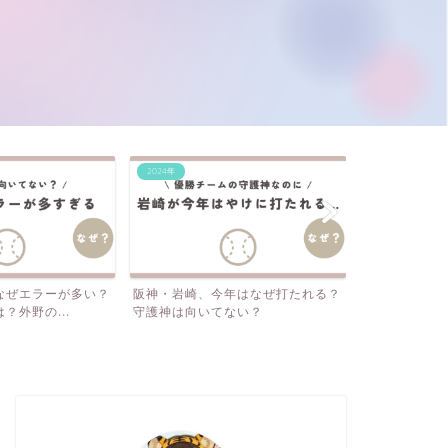
2024年
2024年
年はなぜ打たれる？
なぜ岡田監督の采配をマスコミは批
阪神・梅野、
ない？
判しない？SNSは見てな...
三振…それでも