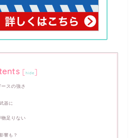
tents
[
]
hide
ガースの強さ
武器に
が物足りない
影響も？