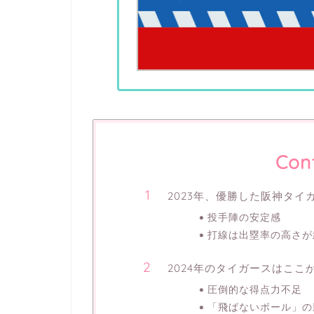
Con
2023年、優勝した阪神タイ
投手陣の安定感
打線は出塁率の高さが
2024年のタイガースはここ
圧倒的な得点力不足
「飛ばないボール」の