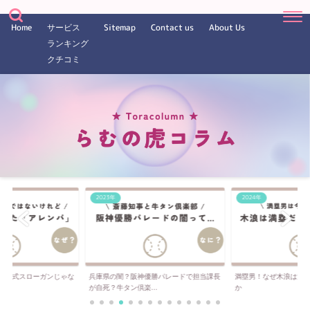
Home
サービス
Sitemap
Contact us
About Us
ランキング
クチコミ
2023年
2024年
は公式スローガンじゃな
兵庫県の闇？阪神優勝パレードで担当課長
満塁男！なぜ木浪は満
..
が自死？牛タン倶楽...
か