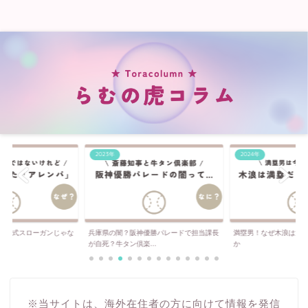
2023年
2024年
は公式スローガンじゃな
兵庫県の闇？阪神優勝パレードで担当課長
満塁男！なぜ木浪は満
..
が自死？牛タン倶楽...
か
※当サイトは、海外在住者の方に向けて情報を発信