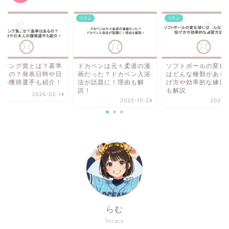
ム
コラム
コラム
イヤング賞とは？基準
ドカベンは元々柔道の漫
ソフトボールの変化
あるの？発表日時や日
画だった？ドカベン入浴
はどんな種類がある
人の獲得選手も紹介！
法が話題に！理由も解
げ方や効率的な練習
説！
も解説
2026-02-14
2025-10-28
2025-1
らむ
Toraco