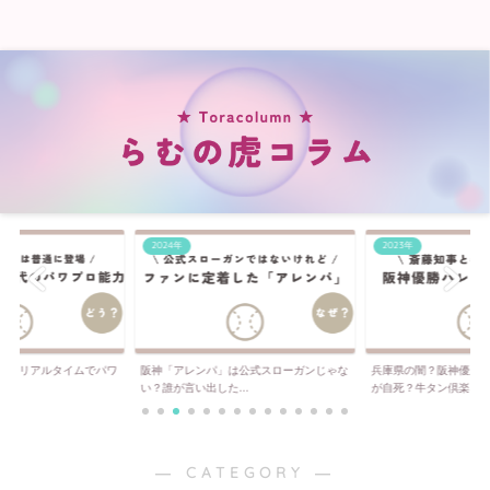
2024年
2023年
代にリアルタイムでパワ
阪神「アレンパ」は公式スローガンじゃな
兵庫県の闇？阪神優勝
..
い？誰が言い出した...
が自死？牛タン倶楽...
― CATEGORY ―