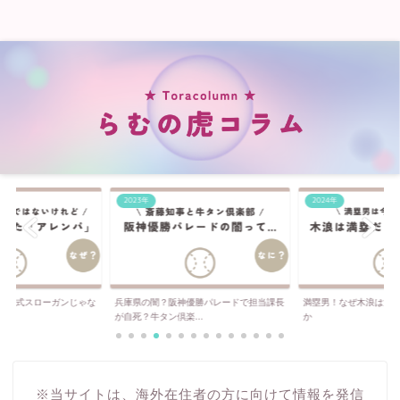
2023年
2024年
は公式スローガンじゃな
兵庫県の闇？阪神優勝パレードで担当課長
満塁男！なぜ木浪は満
..
が自死？牛タン倶楽...
か
※当サイトは、海外在住者の方に向けて情報を発信