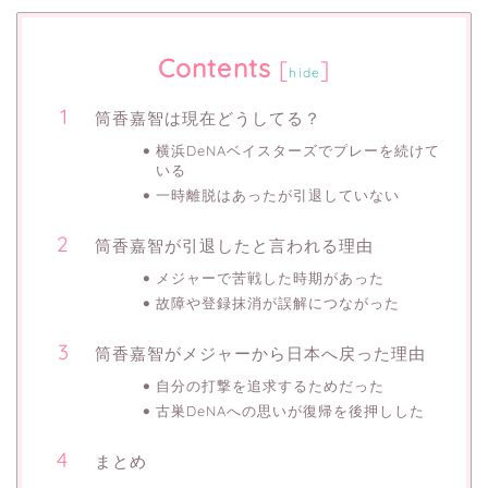
Contents
[
]
hide
筒香嘉智は現在どうしてる？
横浜DeNAベイスターズでプレーを続けて
いる
一時離脱はあったが引退していない
筒香嘉智が引退したと言われる理由
メジャーで苦戦した時期があった
故障や登録抹消が誤解につながった
筒香嘉智がメジャーから日本へ戻った理由
自分の打撃を追求するためだった
古巣DeNAへの思いが復帰を後押しした
まとめ