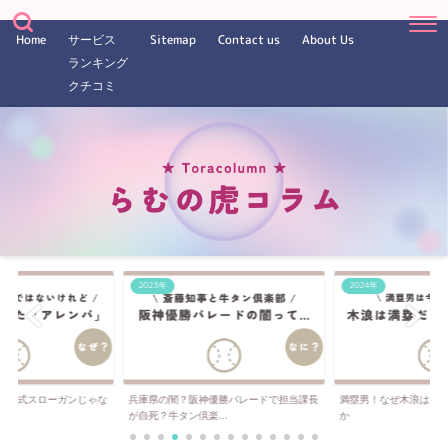
Home
サービス
Sitemap
Contact us
About Us
ランキング
クチコミ
2023年
2024年
は公式スローガンじゃな
兵庫県の闇？阪神優勝パレードで担当課長
満塁男！なぜ木浪は満
..
が自死？牛タン倶楽...
か