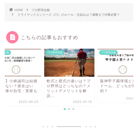
HOME
プロ野球全般
クライマックスシリーズ（CS）のルール・仕組みは？優勝まで何勝必要？
こちらの記事もおすすめ
野球全般
プロ野球全般
プロ野球全般
巨人】小林誠司は結婚
軟式と硬式の違いは？プ
阪神甲子園球場と京
ていない？彼女はい
ロ野球はどっちなの？メ
ドーム、どっちが魅
？年俸や自宅・実家も
リットデメリットを解
的？
.
説...
2024-0
2025-04-25
2025-01-10