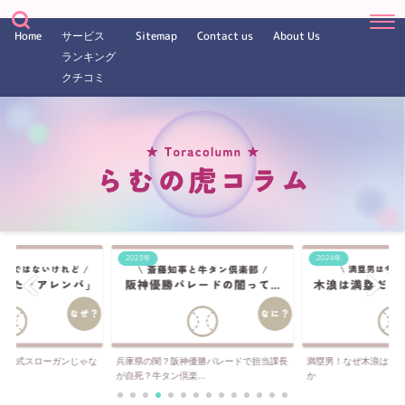
Home
サービス
Sitemap
Contact us
About Us
ランキング
クチコミ
2023年
2024年
は公式スローガンじゃな
兵庫県の闇？阪神優勝パレードで担当課長
満塁男！なぜ木浪は満
..
が自死？牛タン倶楽...
か