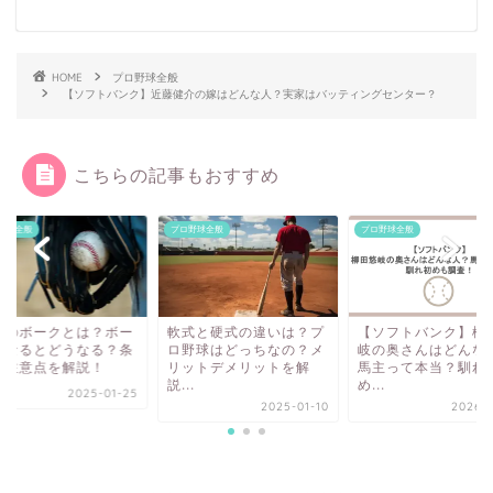
HOME
プロ野球全般
【ソフトバンク】近藤健介の嫁はどんな人？実家はバッティングセンター？
こちらの記事もおすすめ
野球全般
プロ野球全般
プロ野球全般
球のボークとは？ボー
軟式と硬式の違いは？プ
【ソフトバンク】柳
になるとどうなる？条
ロ野球はどっちなの？メ
岐の奥さんはどんな
や注意点を解説！
リットデメリットを解
馬主って本当？馴れ
説...
め...
2025-01-25
2025-01-10
2026-0