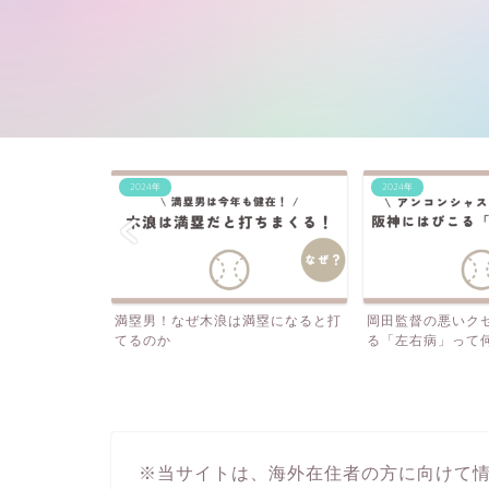
2024年
2024年
満塁になると打
岡田監督の悪いクセ？阪神にはびこ
石井・桐敷…なぜ
る「左右病」って何？
投手を酷使する？
※当サイトは、海外在住者の方に向けて