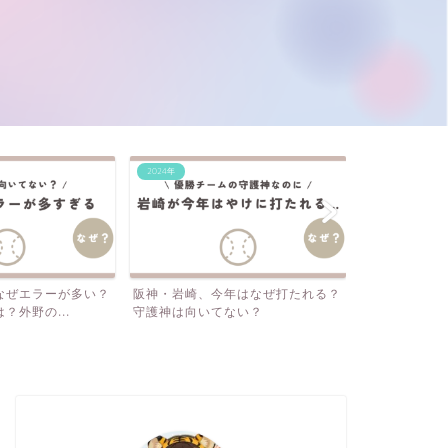
2024年
2024年
年はなぜ打たれる？
なぜ岡田監督の采配をマスコミは批
阪神・梅野、
ない？
判しない？SNSは見てな...
三振…それでも