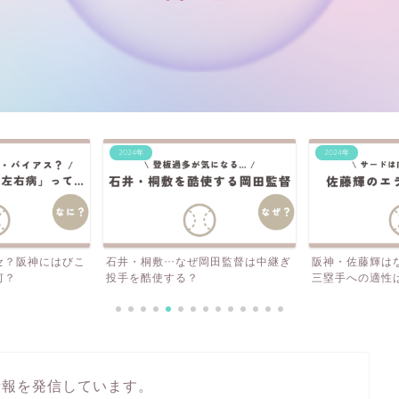
2024年
2024年
岡田監督は中継ぎ
阪神・佐藤輝はなぜエラーが多い？
阪神・岩崎、今
三塁手への適性は？外野の...
守護神は向いて
情報を発信しています。