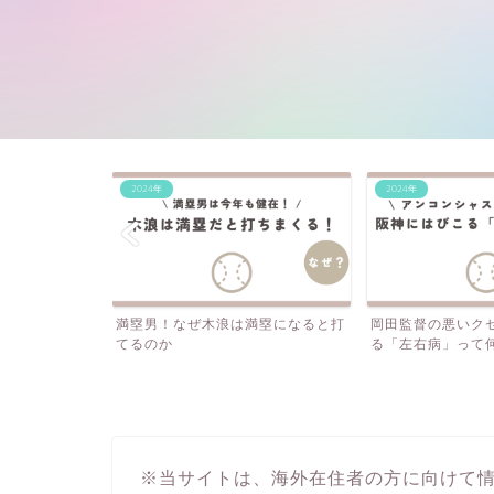
2024年
2024年
満塁になると打
岡田監督の悪いクセ？阪神にはびこ
石井・桐敷…なぜ
る「左右病」って何？
投手を酷使する？
※当サイトは、海外在住者の方に向けて