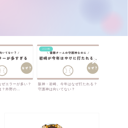
2024年
2024年
年はなぜ打たれる？
なぜ岡田監督の采配をマスコミは批
阪神・梅野、
ない？
判しない？SNSは見てな...
三振…それでも