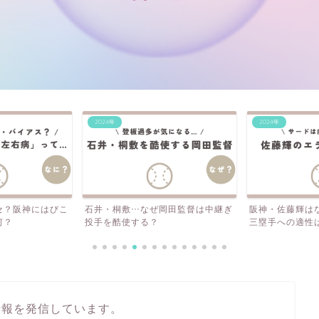
2024年
2024年
岡田監督は中継ぎ
阪神・佐藤輝はなぜエラーが多い？
阪神・岩崎、今
三塁手への適性は？外野の...
守護神は向いて
情報を発信しています。