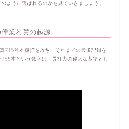
どのように選ばれるのかを見ていきましょう。
の偉業と賞の起源
通算715号本塁打を放ち、それまでの最多記録を
755本という数字は、長打力の偉大な基準とし