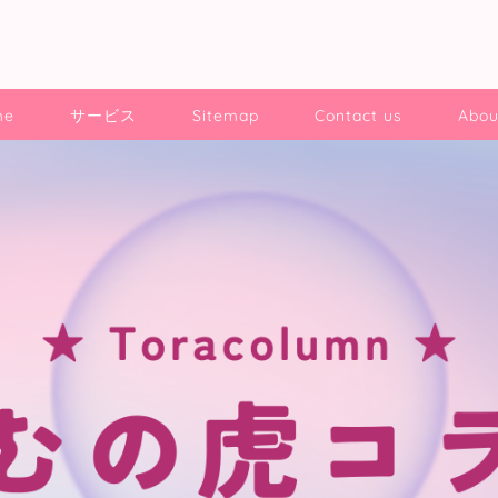
me
サービス
Sitemap
Contact us
Abou