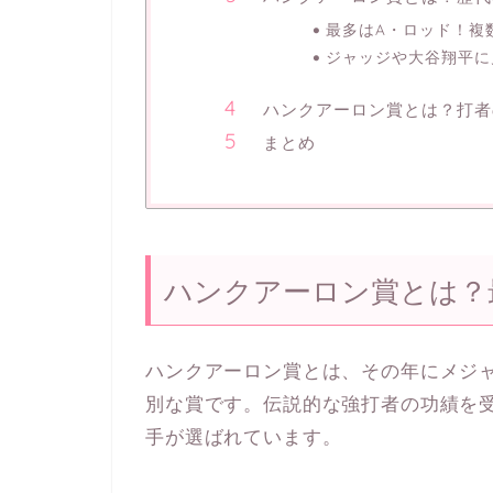
最多はA・ロッド！複
ジャッジや大谷翔平に
ハンクアーロン賞とは？打者
まとめ
ハンクアーロン賞とは？
ハンクアーロン賞とは、その年にメジ
別な賞です。伝説的な強打者の功績を
手が選ばれています。