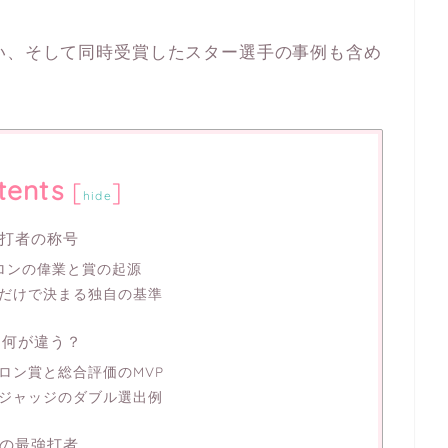
い、そして同時受賞したスター選手の事例も含め
tents
[
]
hide
打者の称号
ーロンの偉業と賞の起源
だけで決まる独自の基準
と何が違う？
ロン賞と総合評価のMVP
ジャッジのダブル選出例
の最強打者