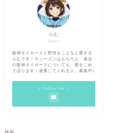
らむ
Toraco
阪神タイガースと野球をこよなく愛する
らむです！今シーズンはもちろん、過去
の阪神タイガースについても、愛をこめ
て語ります！連番してくれる人、募集中♪
＼ Follow me ／
検索