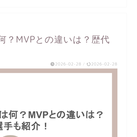
何？MVPとの違いは？歴代
2026-02-28
/
2026-02-28