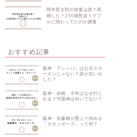
関本賢太郎の前妻は誰？再
婚した？250億投資トラブ
ルに関わってたのか調査
おすすめ記事
阪神「アレンパ」は公式スロ
ーガンじゃない？誰が言い出
した？
阪神・岩崎、今年はなぜ打た
れる？守護神は向いてない？
阪神・佐藤輝が塁上で決める
「カモメポーズ」って何？