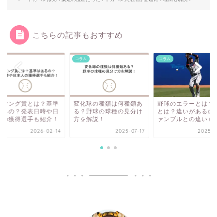
こちらの記事もおすすめ
ム
コラム
コラム
イヤング賞とは？基準
変化球の種類は何種類あ
野球のエラーとは？
あるの？発表日時や日
る？野球の球種の見分け
とは？違いがあるの
人の獲得選手も紹介！
方を解説！
ァンブルとの違いも
2026-02-14
2025-07-17
2025-0