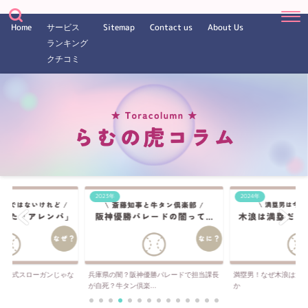
Home
サービス
Sitemap
Contact us
About Us
ランキング
クチコミ
2023年
2024年
は公式スローガンじゃな
兵庫県の闇？阪神優勝パレードで担当課長
満塁男！なぜ木浪は満
..
が自死？牛タン倶楽...
か