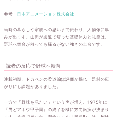
参考：
日本アニメーション株式会社
当時の暮らしや家族への思いまで伝わり、人物像に厚
みが出ます。山田が柔道で培った基礎体力と礼節は、
野球へ舞台が移っても揺るがない強さの土台です。
読者の反応で野球へ転向
連載初期、ドカベンの柔道編は評価が揺れ、題材の広
がりにも課題がありました。
一方で「野球を見たい」という声が増え、1975年に
『男どアホウ甲子園』の終了を機に方向転換が決まり
ます。柔道で磨いた「間合い」や「勝負勘」は、配球