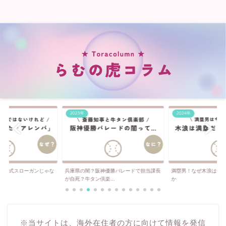
2023年
2024年
は公式スローガンじゃな
兵庫県の闇？阪神優勝パレードで担当課長
満塁男！なぜ木浪は満
..
が自死？牛タン倶楽...
か
※当サイトは、海外在住者の方に向けて情報を発信