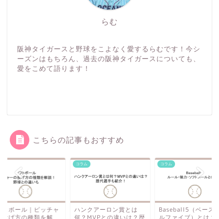
らむ
阪神タイガースと野球をこよなく愛するらむです！今シ
ーズンはもちろん、過去の阪神タイガースについても、
愛をこめて語ります！
こちらの記事もおすすめ
ム
コラム
コラム
フトボール｜ピッチャ
ハンクアーロン賞とは
Baseball5（ベース
の投げ方の種類を解
何？MVPとの違いは？歴
ルファイブ）とは？