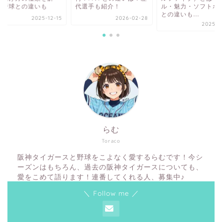
！野球との違いも
代選手も紹介！
ル・魅力・ソフトボ
との違いも...
2025-12-15
2026-02-28
2025-0
らむ
Toraco
阪神タイガースと野球をこよなく愛するらむです！今シ
ーズンはもちろん、過去の阪神タイガースについても、
愛をこめて語ります！連番してくれる人、募集中♪
＼ Follow me ／