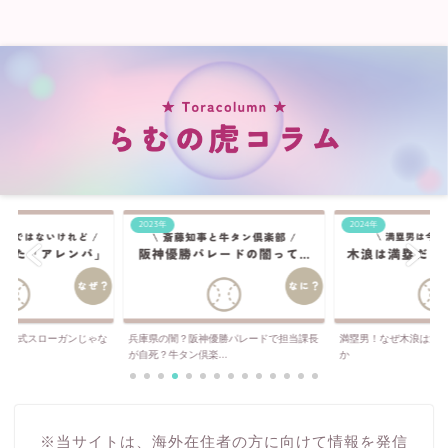
2023年
2024年
は公式スローガンじゃな
兵庫県の闇？阪神優勝パレードで担当課長
満塁男！なぜ木浪は満
..
が自死？牛タン倶楽...
か
※当サイトは、海外在住者の方に向けて情報を発信