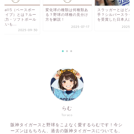
seball5（ベースボー
変化球の種類は何種類あ
スラッガーとはどん
ファイブ）とは？ルー
る？野球の球種の見分け
手？シルバースラッ
・魅力・ソフトボール
方を解説！
を受賞した日本人は
違いも...
2025-07-17
2025-0
2025-09-30
らむ
Toraco
阪神タイガースと野球をこよなく愛するらむです！今シ
ーズンはもちろん、過去の阪神タイガースについても、