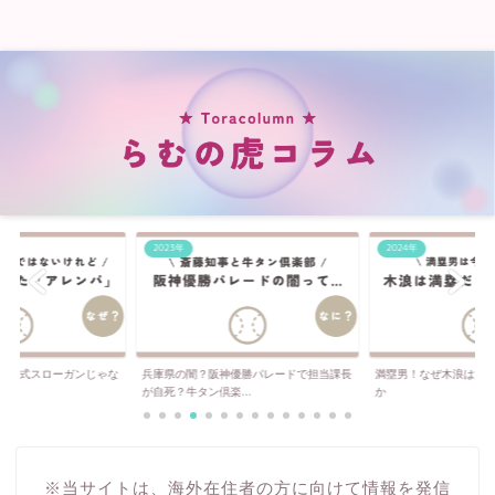
2023年
2024年
は公式スローガンじゃな
兵庫県の闇？阪神優勝パレードで担当課長
満塁男！なぜ木浪は満
..
が自死？牛タン倶楽...
か
※当サイトは、海外在住者の方に向けて情報を発信