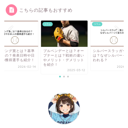
こちらの記事もおすすめ
ム
コラム
コラム
イヤング賞とは？基準
ブルペンデーとは？オー
シルバースラッガー
あるの？発表日時や日
プナーとは？戦術の違い
は？なぜシルバーっ
人の獲得選手も紹介！
やメリット・デメリット
われる？
を紹介！
2026-02-14
2026-0
2025-03-12