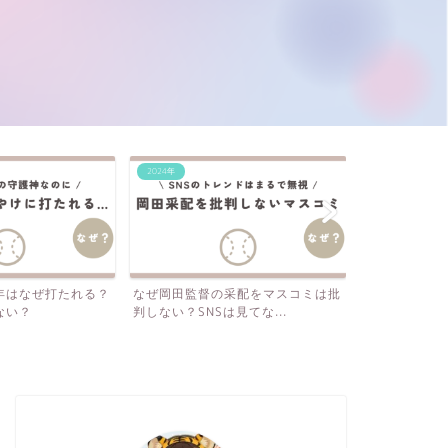
2024年
2024年
年はなぜ打たれる？
なぜ岡田監督の采配をマスコミは批
阪神・梅野、
ない？
判しない？SNSは見てな...
三振…それでも