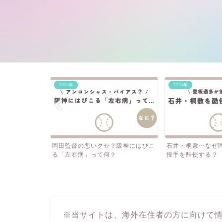
2024年
2024年
満塁になると打
岡田監督の悪いクセ？阪神にはびこ
石井・桐敷…なぜ
る「左右病」って何？
投手を酷使する？
※当サイトは、海外在住者の方に向けて