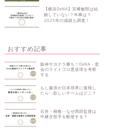
【横浜DeNA】宮﨑敏郎は結
婚していない？年棒は？
2025年の成績も調査！
おすすめ記事
阪神サヨナラ勝ち！DeNA・度
会のライトゴロ悪送球を考察
する
もし藤浪が日本球界に復帰し
たら…欲しいチームはどこ？
石井・桐敷…なぜ岡田監督は
中継ぎ投手を酷使する？