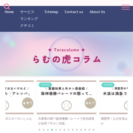
Home
サービス
Sitemap
Contact us
About Us
ランキング
クチコミ
2023年
2024年
は公式スローガンじゃな
兵庫県の闇？阪神優勝パレードで担当課長
満塁男！なぜ木浪は満
..
が自死？牛タン倶楽...
か