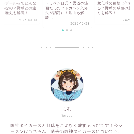
ィーボールってどんな
ドカベンは元々柔道の漫
変化球の種類は何種
ールなの？野球との違
画だった？ドカベン入浴
る？野球の球種の見
は？歴史も解説！
法が話題に！理由も解
方を解説！
説...
2025-08-18
2025-0
2025-10-28
らむ
Toraco
阪神タイガースと野球をこよなく愛するらむです！今シ
ーズンはもちろん、過去の阪神タイガースについても、